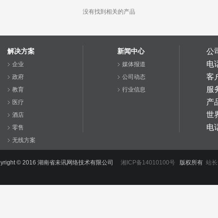
没有找到相关的产品
解决方案
新闻中心
公
电
企业
媒体报道
客户
政府
公司动态
服务
教育
行业信息
产
医疗
世
酒店
电
零售
无线方案
智慧Wi-Fi行业
yright © 2016
湖南省未讯网络技术有限公司
湘ICP备14010100号
版权所有
站长