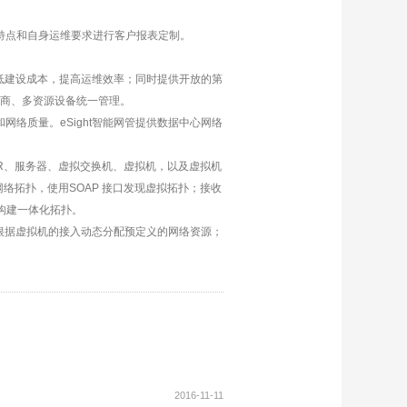
特点和自身运维要求进行客户报表定制。
降低建设成本，提高运维效率；同时提供开放的第
多厂商、多资源设备统一管理。
络质量。eSight智能网管提供数据中心网络
OR、服务器、虚拟交换机、虚拟机，以及虚拟机
网络拓扑，使用SOAP 接口发现虚拟拓扑；接收
构建一体化拓扑。
息，根据虚拟机的接入动态分配预定义的网络资源；
2016-11-11