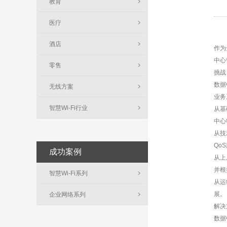
教育
医疗
酒店
作为
中心
零售
挑战
数据
无线方案
业务
智慧Wi-Fi行业
从基
中心
从技
Qo
成功案例
从上
并根
智慧Wi-Fi系列
从运
展。
企业网络系列
解决
数据