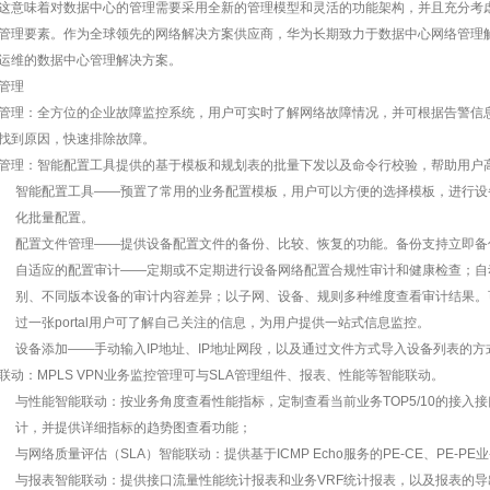
这意味着对数据中心的管理需要采用全新的管理模型和灵活的功能架构，并且充分考
管理要素。作为全球领先的网络解决方案供应商，华为长期致力于数据中心网络管理
运维的数据中心管理解决方案。
管理
管理：全方位的企业故障监控系统，用户可实时了解网络故障情况，并可根据告警信
找到原因，快速排除故障。
管理：智能配置工具提供的基于模板和规划表的批量下发以及命令行校验，帮助用户
智能配置工具——预置了常用的业务配置模板，用户可以方便的选择模板，进行设
化批量配置。
配置文件管理——提供设备配置文件的备份、比较、恢复的功能。备份支持立即备
自适应的配置审计——定期或不定期进行设备网络配置合规性审计和健康检查；自
别、不同版本设备的审计内容差异；以子网、设备、规则多种维度查看审计结果。可定制的
过一张portal用户可了解自己关注的信息，为用户提供一站式信息监控。
设备添加——手动输入IP地址、IP地址网段，以及通过文件方式导入设备列表的方
联动：MPLS VPN业务监控管理可与SLA管理组件、报表、性能等智能联动。
与性能智能联动：按业务角度查看性能指标，定制查看当前业务TOP5/10的接入接口
计，并提供详细指标的趋势图查看功能；
与网络质量评估（SLA）智能联动：提供基于ICMP Echo服务的PE-CE、PE-P
与报表智能联动：提供接口流量性能统计报表和业务VRF统计报表，以及报表的导