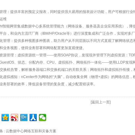
管理：提供丰富的预定义报表，同时提供强大易用的报表设计功能，用户可根据行业
运维
ight智能网管集成数据中心多系统管理能力（网络设备、服务器及企业应用系统），
平台，和业内主流IT厂商（IBM/HP/Oracle等）进行深度集成和广泛合作，实现对
化管理：提供多种视图多种图表，助力用户从不同层面以不同方式直观了解网络状态和网
和业务视图，使得业务部署和网络配置更加直观便捷。
资源管理：虚拟资源统一管理——使用SOAP协议，发现现并管理下列虚拟资源：T
GuestOS、状态、分配内存、CPU。虚拟拓扑、网络拓扑一体化——使用LLDP发现
R交换机告警，解析服务器端口和交换机端口的关联关系；网络拓扑和虚拟拓扑衔接，
化虚拟感知：nCenter作为网络的“大脑”，自动收集全网（物理+虚拟）的网络信
业务部署的效率，降低设备管理的复杂度，减少配置错误率。
[返回上一页]
条 :
云数据中心网络互联和灾备方案