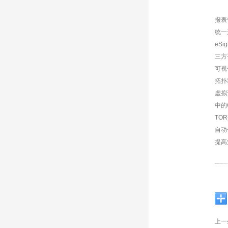
报表
统一
eS
三方
可视
拓扑
虚拟
中的
TO
自动
提高
上一