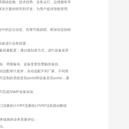
虑基础设施、技术趋势、业务运行、运维服务等
解决方案的研究和开发，为用户提供智能管理、
息中的定位信息、告警可能原因、附加信息协助
高效进行业务部署。
备批量配置；通过规划表方式，进行设备差异
份、周期备份、设备变更告警触发备份。
动适配审计差异，自动适配不同厂家、不同类
系统首页portal和设备首页portal，通
式完成SNMP设备添加。
流量统计/VRF流量统计/VRF活跃路由数统
E业务链路的业务质量评估；
出。