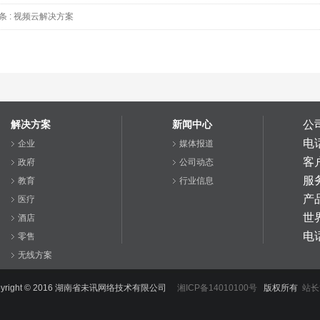
条 :
视频云解决方案
解决方案
新闻中心
公
电
企业
媒体报道
客户
政府
公司动态
服务
教育
行业信息
产
医疗
世
酒店
电
零售
无线方案
智慧Wi-Fi行业
yright © 2016
湖南省未讯网络技术有限公司
湘ICP备14010100号
版权所有
站长